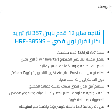
الوصف
ثلاجة هاير 12 قدم بابين 357 لتر تبريد
بخار انفرتر لون فضي – HRF-385NS
سعة 357 لتر (12.6 قدم مكعب).
تعمل بتقنية العاكس المزدوج (Twin Inverter) التي تقلل
استهلاك الطاقة وتوفر كفاءة تشغيل عالية.
نظام نو فروست (No Frost) يمنع تكون الثلج ويوفر تبريدًا مستمرًا
دون الحاجة إلى إزالة الجليد يدويًا.
تصميم أنيق بلون فضي يضيف لمسة جمالية للمطبخ.
أرفف زجاجية مقاومة للكسر تتحمل أوزاناً ثقيلة، وصندوق مخصص
للخضروات بمساحة كبيرة.
مزودة بإضاءة LED داخلية لتوفير رؤية واضحة مع استهلاك