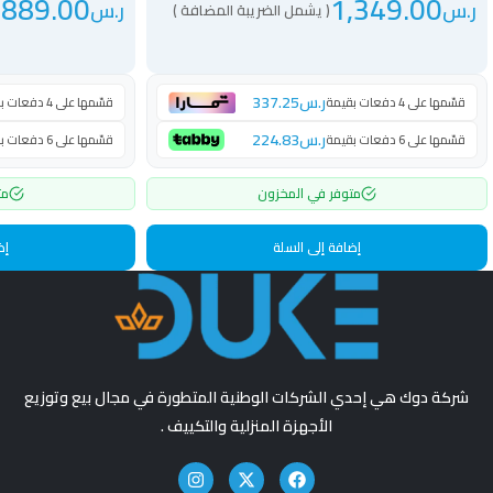
,889.00
1,349.00
ر.س
ر.س
( يشمل الضريبة المضافة )
ر.س
337.25
قسّمها على 4 دفعات بقيمة
قسّمها على 4 دفعات بقيمة
ر.س
224.83
قسّمها على 6 دفعات بقيمة
قسّمها على 6 دفعات بقيمة
متوفر في المخزون
مت
إضافة إلى السلة
إض
شركة دوك هي إحدي الشركات الوطنية المتطورة في مجال بيع وتوزيع
الأجهزة المنزلية والتكييف .