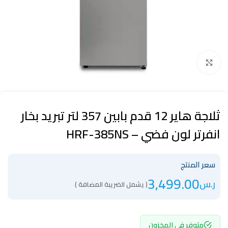
Click to enlarge
ثلاجة هاير 12 قدم بابين 357 لتر تبريد بخار
انفرتر لون فضي – HRF-385NS
سعر المنتج
3,499.00
ر.س
( يشمل الضريبة المضافة )
متوفر في المخزون