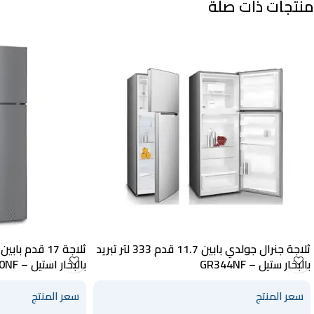
منتجات ذات صلة
ثلاجة جنرال جولدي بابين 11.7 قدم 333 لتر تبريد
بالبخار ستيل – GR344NF
بالبخار استيل – GR490NF
سعر المنتج
سعر المنتج