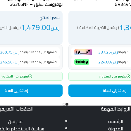
نوفروست ستيل – GG365NF
سعر المنتج
1,479.00
1,3
ر.س
( يشمل الضريبة المضافة )
( يشمل الضري
ر.س
337.25
ر.س
369.75
قسّمها على 4 دفعات بقيمة
ر.س
224.83
ر.س
246.50
قسّمها على 6 دفعات بقيمة
متوفر في المخزون
متوفر في المخزون
إضافة إلى السلة
إضافة إلى السلة
الروابط المهمة
الصفحات التعريفي
الرئيسية
من نحن
المدونة
سياسة الاستخدام والخ