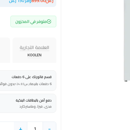
ر.س
899.00
وفر 150 ر.س
متوفر في المخزون
العلامة التجارية
KOOLEN
قسم فاتورتك على 6 دفعات
6 دفعات بقيمة
بدون فوائد
ر.س
124.83
دفع آمن بالبطاقات البنكية
مدى، فيزا، وماستركارد
+
-