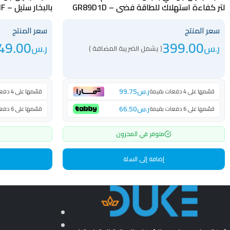
لتر كفاءة استهلاك للطاقة فضي – GR89D1D
بالبخار ستيل – GR344NF
سعر المنتج
سعر المنتج
49.00
399.00
ر.س
ر.س
( يشمل الضريبة المضافة )
ر.س
99.75
قسّمها على 4 دفعات بقيمة
قسّمها على 4 دفعات بقيمة
ر.س
66.50
قسّمها على 6 دفعات بقيمة
قسّمها على 6 دفعات بقيمة
متوفر في المخزون
إضافة إلى السلة