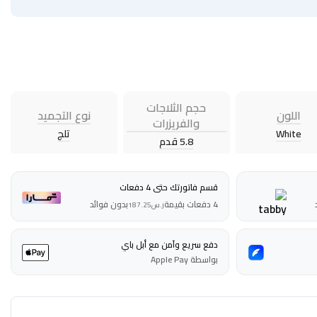
حجم الثلاجات
اللون
نوع التجميد
والفريزرات
White
تلج
5.8 قدم
قسم فاتورتك حتى 4 دفعات
4 دفعات بقيمة
بدون فوائد
ر.س
187.25
دفع سريع وآمن مع أبل باي
بواسطة Apple Pay