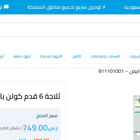
⚡ توصيل سريع لجميع مناطق المملكة
🚚 توصيل م
فريزارات
الغسالات والمجففات
الأفران
الأجهزة المدمجة
أجهزة صغيرة
أجه
ثلاجة 6 قدم كولن بابين ديفروست لون ابيض – 811101001
سعر المنتج
749.00
ر.س
( يشمل الضريب