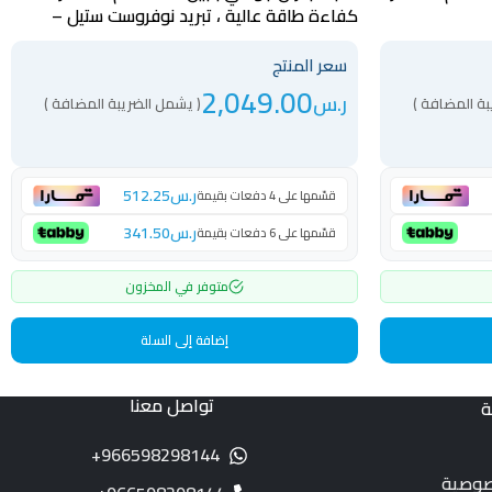
كفاءة طاقة عالية ، تبريد نوفروست ستيل –
GR528NF
سعر المنتج
2,049.00
ر.س
بة المضافة )
( يشمل الضريبة المضافة )
ر.س
512.25
قسّمها على 4 دفعات بقيمة
ر.س
341.50
قسّمها على 6 دفعات بقيمة
متوفر في المخزون
إضافة إلى السلة
تواصل معنا
ة
966598298144+
صوصية