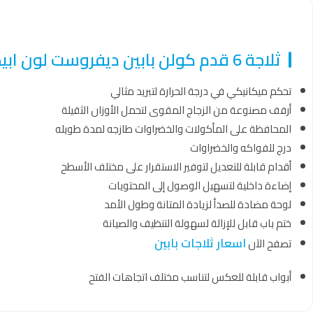
ثلاجة 6 قدم كولن بابين ديفروست لون ابيض – 811101001
تحكم ميكانيكي في درجة الحرارة لتبريد مثالي
أرفف مصنوعة من الزجاج المقوى لتحمل الأوزان الثقيلة
المحافظة على المأكولات والخضراوات طازجه لمدة طويله
درج للفواكه والخضراوات
أقدام قابلة للتعديل لتوفير الاستقرار على مختلف الأسطح
إضاءة داخلية لتسهيل الوصول إلى المحتويات
لوحة مضادة للصدأ لزيادة المتانة وطول الأمد
ختم باب قابل للإزالة لسهولة التنظيف والصيانة
اسعار ثلاجات بابين
تصفح الآن
أبواب قابلة للعكس لتناسب مختلف اتجاهات الفتح