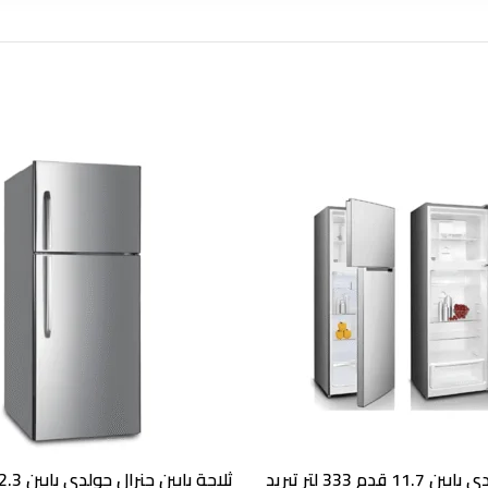
ثلاجة جنرال جولدي بابين 11.7 قدم 333 لتر تبريد