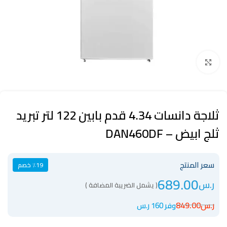
Click to enlarge
ثلاجة دانسات 4.34 قدم بابين 122 لتر تبريد
ثلج ابيض – DAN460DF
سعر المنتج
٪19 خصم
689.00
ر.س
( يشمل الضريبة المضافة )
ر.س
849.00
وفر 160 ر.س