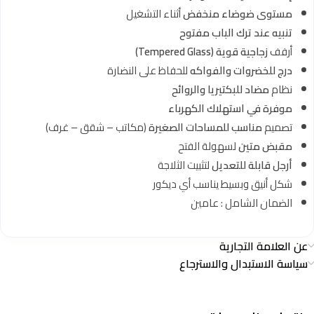
مستوى ضوضاء منخفض
أثناء التشغيل
تنبيه عند ترك الباب مفتوح
أرفف
زجاجية قوية (Tempered Glass)
درج للخضروات والفواكه
للحفاظ على النضارة
نظام
مضاد للبكتيريا والروائح
موفرة في استهلاك الكهرباء
تصميم
مناسب للمساحات الصغيرة
(مكاتب – شقق – غرف)
مقبض متين
لسهولة الفتح
أرجل قابلة للتعديل
لتثبيت الثلاجة
شكل أنيق وبسيط يناسب أي ديكور
الضمان الشامل : عامين
عن العلامة التجارية
سياسة الاستبدال والاسترجاع