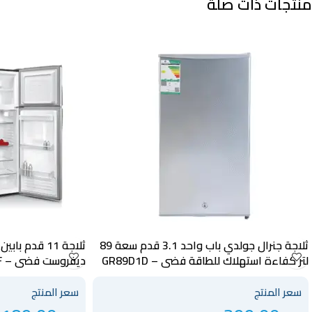
منتجات ذات صلة
ثلاجة جنرال جولدي باب واحد 3.1 قدم سعة 89
لتر كفاءة استهلاك للطاقة فضي – GR89D1D
ديفروست فضي – GR311DF
سعر المنتج
سعر المنتج