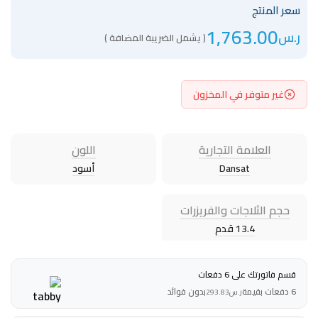
سعر المنتج
1,763.00
ر.س
( يشمل الضريبة المضافة )
غير متوفر في المخزون
العلامة التجارية
اللون
Dansat
أسود
حجم الثلاجات والفريزرات
13.4 قدم
قسم فاتورتك على 6 دفعات
6 دفعات بقيمة
بدون فوائد
ر.س
293.83