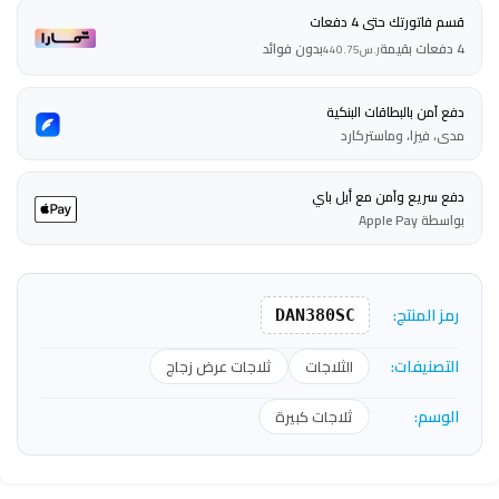
قسم فاتورتك حتى 4 دفعات
4 دفعات بقيمة
بدون فوائد
ر.س
440.75
دفع آمن بالبطاقات البنكية
مدى، فيزا، وماستركارد
دفع سريع وآمن مع أبل باي
بواسطة Apple Pay
رمز المنتج:
DAN380SC
التصنيفات:
الثلاجات
ثلاجات عرض زجاج
الوسم:
ثلاجات كبيرة