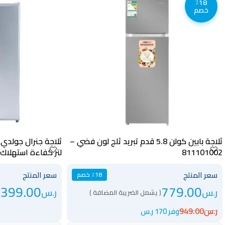
٪18
خصم
ثلاجة بابين كولن 5.8 قدم تبريد ثلج لون فضي –
811101002
لتر كفاءة استهلاك للطاقة فضي – GR89D1D
سعر المنتج
سعر المنتج
٪18 خصم
399.00
779.00
ر.س
ر.س
( يشمل الضريبة المضافة )
(
ر.س
949.00
وفر 170 ر.س