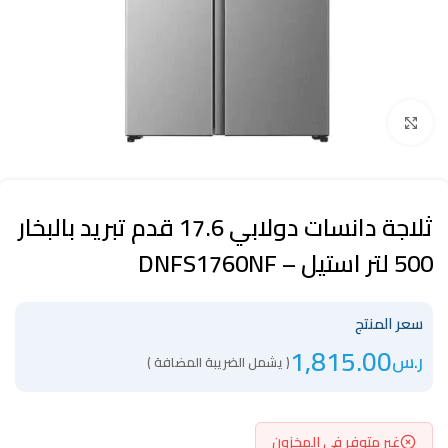
Click to enlarge
ثلاجة دانسات دولابي 17.6 قدم تبريد بالبخار
500 لتر استيل – DNFS1760NF
سعر المنتج
1,815.00
ر.س
( يشمل الضريبة المضافة )
غير متوفر في المخزون