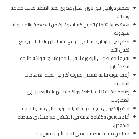
تصميم دولابي أنيق بلون استيل عصري يمنح المطبخ لمسة فخامة
وحداثة.
سعة كبيرة 500 لتر لتخزين كميات وفيرة من الأطعمة والمشروبات
بسهولة.
نظام تبريد بالبخار يحافظ على توزيع متساوٍ للهواء البارد ويمنع
تكون الثلج.
تقنية الحفاظ على الرطوبة لتبقى الخضروات والفواكه طازجة
لفترة أطول.
أرفف قوية قابلة للتعديل لمرونة أكبر في تنظيم المساحات
الداخلية.
إضاءة داخلية LED ساطعة وواضحة لسهولة الوصول إلى
المحتويات.
تحكم إلكتروني دقيق بدرجة الحرارة لتبريد مثالي حسب الحاجة.
أداء موثوق وكفاءة عالية في التشغيل مع مستوى ضوضاء
منخفض.
مقابض مريحة وتصميم عملي لفتح الأبواب بسهولة.