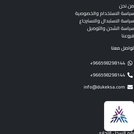
من نحن
سياسة الاستخدام والخصوصية
سياسة الاستبدال والاسترجاع
سياسة الشحن والتوصيل
فروعنا
تواصل معنا
966598298144+
966598298144+
info@dukeksa.com
رقم السجل التجاري