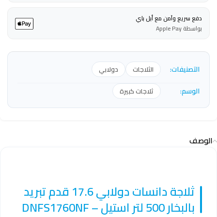
دفع سريع وآمن مع أبل باي
بواسطة Apple Pay
التصنيفات:
الثلاجات
دولابي
الوسم:
ثلاجات كبيرة
الوصف
ثلاجة دانسات دولابي 17.6 قدم تبريد
بالبخار 500 لتر استيل – DNFS1760NF