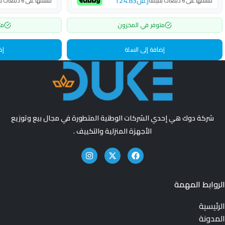
ر.س
124.83
قسّمها على 6 دفعات بقيمة
قسّمها على 6 دفعات بقيمة
متوفر في المخزون
مت
إضافة إلى السلة
إض
شركة دوك هي إحدي الشركات الوطنية المتطورة في مجال بيع وتوزيع
الأجهزة المنزلية والتكييف .
الروابط المهمة
الرئيسية
المدونة