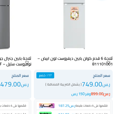
ثلاجة 6 قدم كولن بابين ديفروست لون ابيض –
811101001
نوفروست ستيل – GG365NF
سعر المنتج
سعر المنتج
٪17 خصم
,479.00
749.00
ر.س
ر.س
( يشمل الضريبة المضافة )
ر.س
899.00
وفر 150 ر.س
ر.س
187.25
قسّمها على 4 دفعات بقيمة
قسّمها على 4 دفعات بقيمة