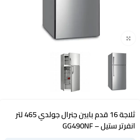
Click to enlarge
ثلاجة 16 قدم بابين جنرال جولدي 465 لتر
انفرتر ستيل – GG490NF