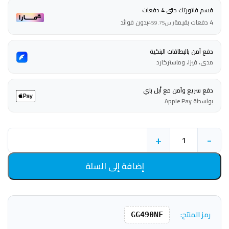
قسم فاتورتك حتى 4 دفعات
4 دفعات بقيمة
بدون فوائد
ر.س
459.75
دفع آمن بالبطاقات البنكية
مدى، فيزا، وماستركارد
دفع سريع وآمن مع أبل باي
بواسطة Apple Pay
+
-
إضافة إلى السلة
رمز المنتج:
GG490NF