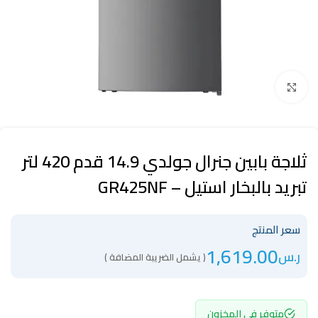
Click to enlarge
ثلاجة بابين جنرال جولدي 14.9 قدم 420 لتر
تبريد بالبخار استيل – GR425NF
سعر المنتج
1,619.00
ر.س
( يشمل الضريبة المضافة )
متوفر في المخزون