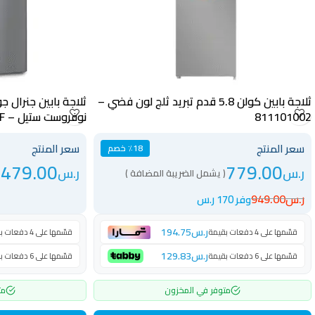
ثلاجة بابين كولن 5.8 قدم تبريد ثلج لون فضي –
811101002
نوفروست ستيل – GG365NF
سعر المنتج
سعر المنتج
٪18 خصم
,479.00
779.00
ر.س
ر.س
( يشمل الضريبة المضافة )
ر.س
949.00
وفر 170 ر.س
ر.س
194.75
قسّمها على 4 دفعات بقيمة
قسّمها على 4 دفعات بقيمة
ر.س
129.83
قسّمها على 6 دفعات بقيمة
قسّمها على 6 دفعات بقيمة
متوفر في المخزون
مت