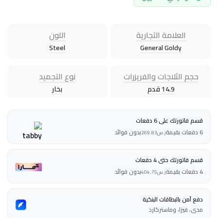
العلامة التجارية
اللون
Steel
General Goldy
حجم الثلاجات والفريزرات
نوع التجميد
14.9 قدم
بخار
قسم فاتورتك على 6 دفعات
6 دفعات بقيمة
بدون فوائد
ر.س
269.83
قسم فاتورتك حتى 4 دفعات
4 دفعات بقيمة
بدون فوائد
ر.س
404.75
دفع آمن بالبطاقات البنكية
مدى، فيزا، وماستركارد