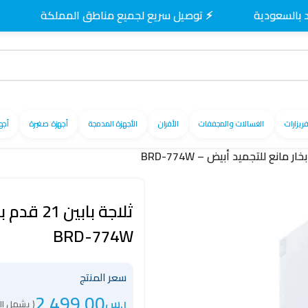
⚡ توصيل سريع لجميع مناطق المملكة
🚚 توص
فريزارات
الغسالات والمجففات
الأفران
الأجهزة المدمجة
أجهزة صغيرة
أجه
BRD-774W
سعر المنتج
2,499.00
ر.س
( يشمل ال