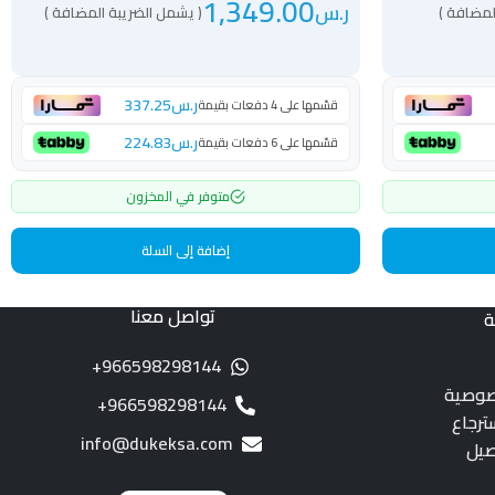
1,349.00
ر.س
لمضافة )
( يشمل الضريبة المضافة )
ر.س
337.25
قسّمها على 4 دفعات بقيمة
ر.س
224.83
قسّمها على 6 دفعات بقيمة
متوفر في المخزون
إضافة إلى السلة
تواصل معنا
ة
966598298144+
صوصية
966598298144+
ترجاع
info@dukeksa.com
صيل