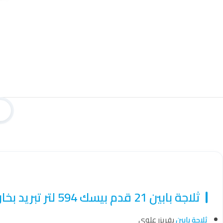
ثلاجة بابين 21 قدم بيسك 594 لتر تبريد بخار مانع للتجميد أبيض – BRD-774W
ثلاجة بابين
بفريزر علوي