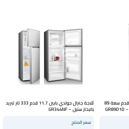
ثلاجة جنرال جولدي باب واحد 3.1 قدم سعة 89
ثلاجة جنرال جولدي بابين 11.7 قدم 333 لتر تبريد
بالبخار ستيل – GR344NF
سعر المنتج