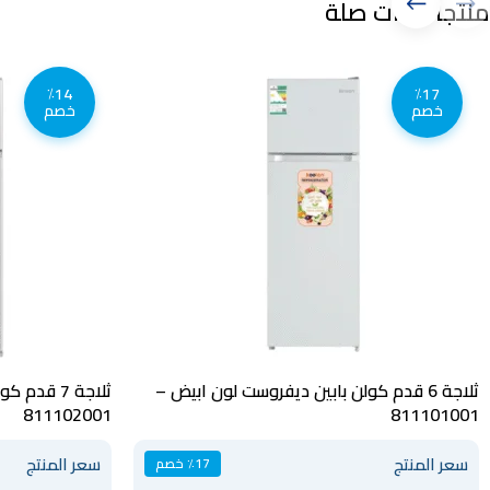
منتجات ذات صلة
٪14
٪17
خصم
خصم
ثلاجة 6 قدم كولن بابين ديفروست لون ابيض –
ثلاجة 7 قد
811102001
811101001
سعر المنتج
سعر المنتج
٪17 خصم