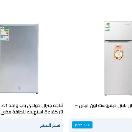
م كولن بابين ديفروست لون ابيض –
لتر كفاءة استهلاك للطاقة فضي – GR89D1D
سعر المنتج
٪14 خصم