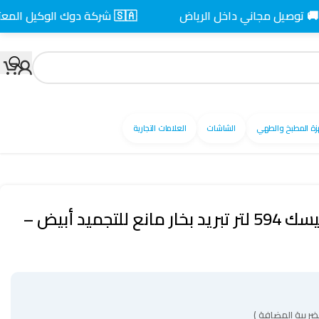
يل مجاني داخل الرياض
🇸🇦 شركة دوك الوكيل المعتمد بالسعودية
زة المطبخ والطهي
الشاشات
العلامات التجارية
ثلاجة بابين 21 قدم بيسك 594 لتر تبريد بخار مانع للتجميد أبيض –
ضريبة المضافة )