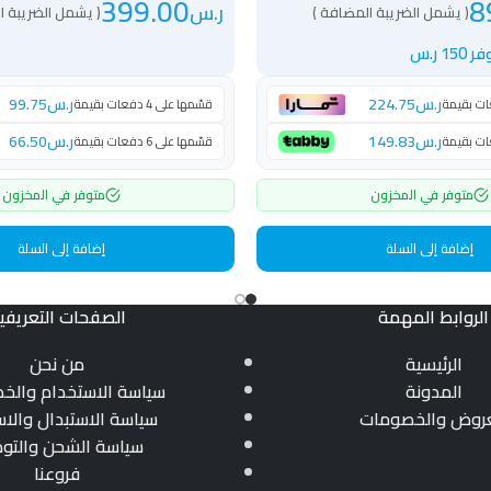
399.00
8
ر.س
( يشمل الضريبة المضافة )
( يشمل الضريبة ا
ر 150 ر.س
ر.س
224.75
ر.س
99.75
قسّمها على 4 دفعات بقيمة
ر.س
149.83
ر.س
66.50
قسّمها على 6 دفعات بقيمة
متوفر في المخزون
متوفر في المخزون
إضافة إلى السلة
إضافة إلى السلة
الروابط المهمة
الصفحات التعريفي
الرئيسية
من نحن
المدونة
سياسة الاستخدام والخ
عروض والخصومات
سياسة الاستبدال والاس
سياسة الشحن والتو
فروعنا