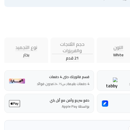
حجم الثلاجات
اللون
نوع التجميد
والفريزرات
White
بخار
21 قدم
قسم فاتورتك حتى 4 دفعات
4 دفعات بقيمة
بدون فوائد
ر.س
624.75
دفع سريع وآمن مع أبل باي
بواسطة Apple Pay