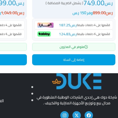
99.00
749.00
ر.س
ر.س
( يشمل الضريبة المضافة )
ر.س
899.00
ر.س
1,049.00
وفر 150 ر.س
وف
ر.س
187.25
قسّمها على 4 دفعات بقيمة
قسّمها على 4 دفعات بقيمة
ر.س
124.83
قسّمها على 6 دفعات بقيمة
قسّمها على 6 دفعات بقيمة
متوفر في المخزون
إضافة إلى السلة
شركة دوك هي إحدي الشركات الوطنية المتطورة في
ال
مجال بيع وتوزيع الأجهزة المنزلية والتكييف .