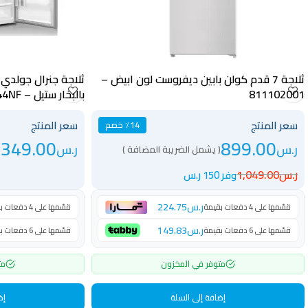
ثلاجة 7 قدم كولن بابين ديفروست لون ابيض –
811102001
بالبخار ستيل – GR344NF
سعر المنتج
سعر المنتج
٪14 خصم
,349.00
899.00
ر.س
ر.س
( يشمل الضريبة المضافة )
ر.س
1,049.00
وفر 150 ر.س
ر.س
224.75
قسّمها على 4 دفعات بقيمة
قسّمها على 4 دفعات بقيمة
ر.س
149.83
قسّمها على 6 دفعات بقيمة
قسّمها على 6 دفعات بقيمة
متوفر في المخزون
مت
إضافة إلى السلة
إض