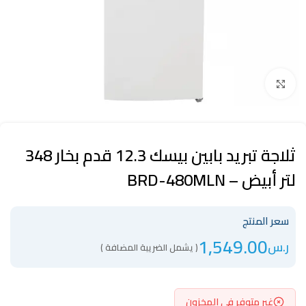
Click to enlarge
ثلاجة تبريد بابين بيسك 12.3 قدم بخار 348
لتر أبيض – BRD-480MLN
سعر المنتج
1,549.00
ر.س
( يشمل الضريبة المضافة )
غير متوفر في المخزون