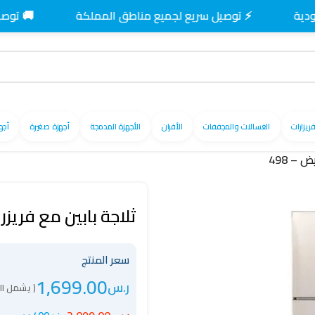
⚡ توصيل سريع لجميع مناطق المملكة
🚚 توصيل مجاني
فريزارات
الغسالات والمجففات
الأفران
الأجهزة المدمجة
أجهزة صغيرة
أجه
ثلاجة بابين مع فريزر يونكس 17 ق
سعر المنتج
1,699.00
ر.س
( يشمل ال