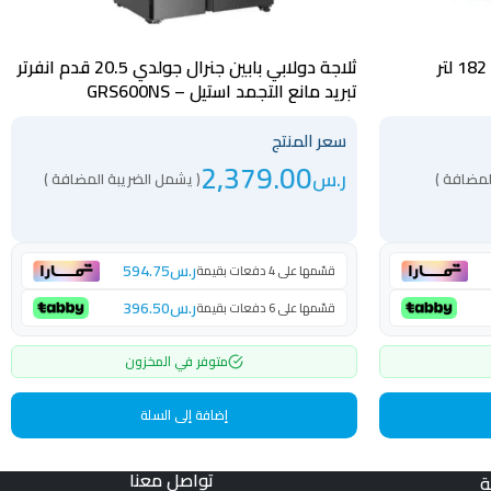
ثلاجة جنرال جولدي بابين 6.4 قدم 182 لتر
ثلاجة دولابي بابين جنرال جولدي 20.5 قدم انفرتر
تبريد مانع التجمد استيل – GRS600NS
سعر المنتج
2,379.00
ر.س
لمضافة )
( يشمل الضريبة المضافة )
ر.س
594.75
قسّمها على 4 دفعات بقيمة
ر.س
396.50
قسّمها على 6 دفعات بقيمة
متوفر في المخزون
إضافة إلى السلة
تواصل معنا
ة