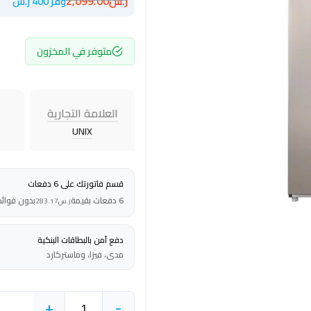
ر.س
2,099.00
وفر 400 ر.س
متوفر في المخزون
العلامة التجارية
UNIX
قسم فاتورتك على 6 دفعات
6 دفعات بقيمة
بدون فوائد
ر.س
283.17
دفع آمن بالبطاقات البنكية
مدى، فيزا، وماستركارد
+
-