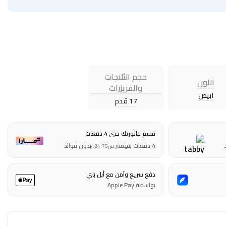
حجم الثلاجات
اللون
والفريزرات
ابيض
17 قدم
قسم فاتورتك حتى 4 دفعات
4 دفعات بقيمة
بدون فوائد
ر.س
424.75
دفع سريع وآمن مع أبل باي
بواسطة Apple Pay