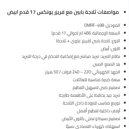
مواصفات ثلاجة بابين مع فريزر يونكس 17 قدم ابيض
الموديل: OMRF-498
السعة الإجمالية: 466 لتر (حوالي 17 قدم)
النوع: ثلاجة بابين (فريزر علوي + ثلاجة)
اللون: أبيض
نظام التبريد: تبريد مباشر مع إمكانية التحكم في درجة التبريد
بلد الصنع: الصين
الجهد الكهربائي: 220 – 240 فولت / 50 هرتز
سعة كبيرة مناسبة للعائلات
تصميم بابين لتسهيل التنظيم
تبريد جيد يحافظ على الأطعمة طازجة
توزيع مناسب للبرودة داخل الثلاجة
أرفف داخلية لتنظيم أفضل
تصميم بسيط وعملي باللون الأبيض
استهلاك كهرباء اقتصادي نسبيًا