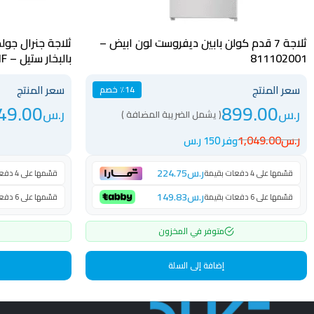
ثلاجة 7 قدم كولن بابين ديفروست لون ابيض –
811102001
بالبخار ستيل – GR344NF
سعر المنتج
سعر المنتج
٪14 خصم
49.00
899.00
ر.س
ر.س
( يشمل الضريبة المضافة )
ر.س
1,049.00
وفر 150 ر.س
ر.س
224.75
قسّمها على 4 دفعات بقيمة
قسّمها على 4 دفعات بقيمة
ر.س
149.83
قسّمها على 6 دفعات بقيمة
قسّمها على 6 دفعات بقيمة
متوفر في المخزون
إضافة إلى السلة