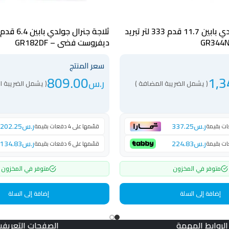
ثلاجة جنرال جولدي بابين 11.7 قدم 333 لتر تبريد
ديفروست فضي – GR182DF
سعر المنتج
809.00
1,3
ر.س
( يشمل الضريبة المضافة )
( يشمل الضريبة ا
ر.س
337.25
ر.س
202.25
قسّمها على 4 دفعات بقيمة
ر.س
224.83
ر.س
134.83
قسّمها على 6 دفعات بقيمة
متوفر في المخزون
متوفر في المخزون
إضافة إلى السلة
إضافة إلى السلة
الروابط المهمة
الصفحات التعريفي