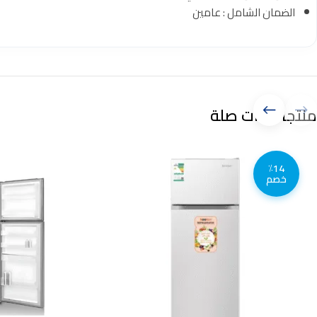
الضمان الشامل : عامين
منتجات ذات صلة
٪14
خصم