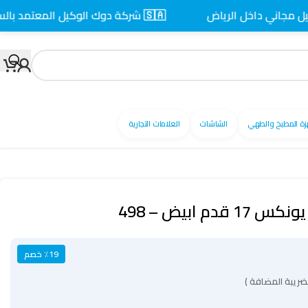
 داخل الرياض
🇸🇦 شركة دوك الوكيل المعتمد بالسعودية
زة المطبخ والطهي
الشاشات
العلامات التجارية
دم ابيض – 498
٪19 خصم
ضريبة المضافة )