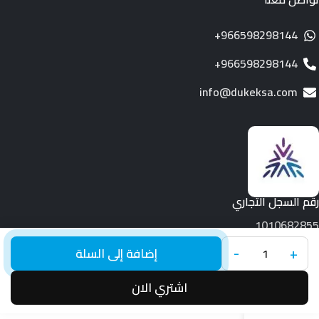
966598298144+
966598298144+
info@dukeksa.com
رقم السجل التجاري
1010682855
+
-
جميع الحقوق محفوظة لـ © 2026.
Duke
إضافة إلى السلة
اشتري الان