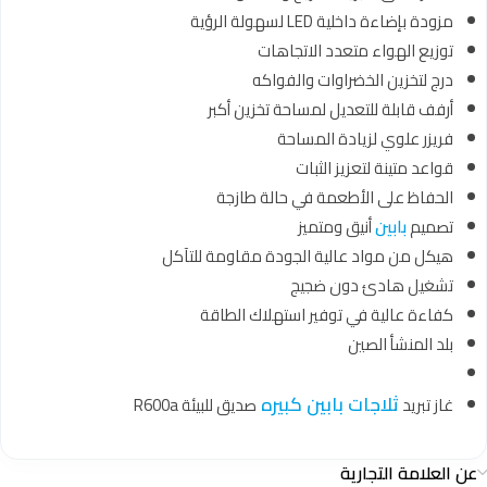
مزودة بإضاءة داخلية LED لسهولة الرؤية
توزيع الهواء متعدد الاتجاهات
درج لتخزين الخضراوات والفواكه
أرفف قابلة للتعديل لمساحة تخزين أكبر
فريزر علوي لزيادة المساحة
قواعد متينة لتعزيز الثبات
الحفاظ على الأطعمة في حالة طازجة
تصميم
بابين
أنيق ومتميز
هيكل من مواد عالية الجودة مقاومة للتآكل
تشغيل هادئ دون ضجيج
كفاءة عالية في توفير استهلاك الطاقة
بلد المنشأ الصين
ثلاجات بابين كبيره
غاز تبريد
صديق للبيئة R600a
عن العلامة التجارية