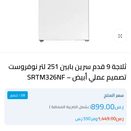
Click to enlarge
ثلاجة 9 قدم سرين بابين 251 لتر نوفروست
تصميم عملي أبيض – SRTM326NF
سعر المنتج
٪38 خصم
899.00
ر.س
( يشمل الضريبة المضافة )
ر.س
1,449.00
وفر 550 ر.س