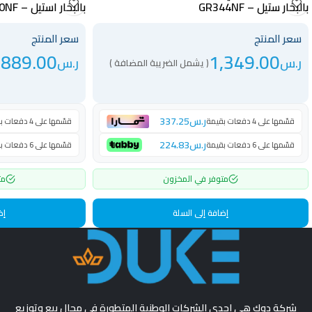
بالبخار ستيل – GR344NF
بالبخار استيل – GR490NF
سعر المنتج
سعر المنتج
,889.00
1,349.00
ر.س
ر.س
( يشمل الضريبة المضافة )
ر.س
337.25
قسّمها على 4 دفعات بقيمة
قسّمها على 4 دفعات بقيمة
ر.س
224.83
قسّمها على 6 دفعات بقيمة
قسّمها على 6 دفعات بقيمة
متوفر في المخزون
مت
إضافة إلى السلة
إض
شركة دوك هي إحدي الشركات الوطنية المتطورة في مجال بيع وتوزيع