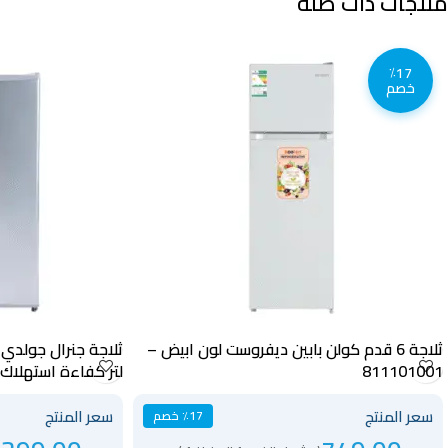
منتجات ذات صلة
٪17
خصم
ثلاجة 6 قدم كولن بابين ديفروست لون ابيض –
811101001
لتر كفاءة استهلاك للطاقة فضي – GR89D1D
سعر المنتج
سعر المنتج
٪17 خصم