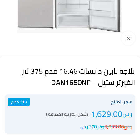
Click to enlarge
ثلاجة بابين دانسات 16.46 قدم 375 لتر
انفيرتر ستيل – DAN1650NF
سعر المنتج
٪19 خصم
1,629.00
ر.س
( يشمل الضريبة المضافة )
ر.س
1,999.00
وفر 370 ر.س