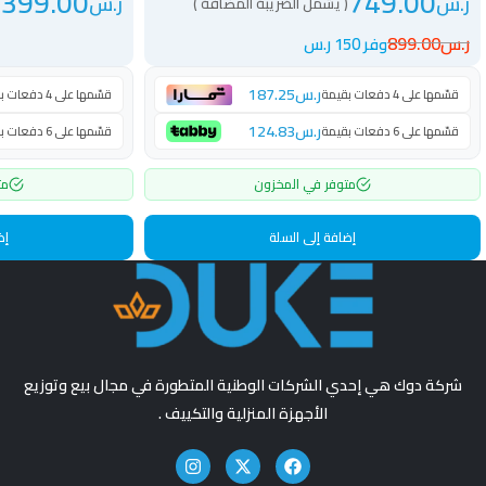
399.00
749.00
ر.س
ر.س
( يشمل الضريبة المضافة )
(
ر.س
899.00
وفر 150 ر.س
ر.س
187.25
قسّمها على 4 دفعات بقيمة
قسّمها على 4 دفعات بقيمة
ر.س
124.83
قسّمها على 6 دفعات بقيمة
قسّمها على 6 دفعات بقيمة
متوفر في المخزون
مت
إضافة إلى السلة
إض
شركة دوك هي إحدي الشركات الوطنية المتطورة في مجال بيع وتوزيع
الأجهزة المنزلية والتكييف .