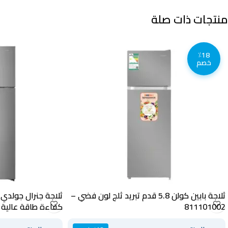
منتجات ذات صلة
٪18
خصم
ثلاجة بابين كولن 5.8 قدم تبريد ثلج لون فضي –
811101002
كفاءة طاقة عالية ،
GR528NF