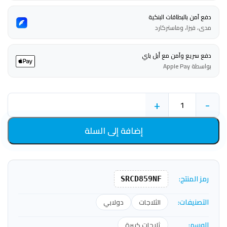
دفع آمن بالبطاقات البنكية
مدى، فيزا، وماستركارد
دفع سريع وآمن مع أبل باي
بواسطة Apple Pay
+
-
إضافة إلى السلة
رمز المنتج:
SRCD859NF
التصنيفات:
الثلاجات
دولابي
الوسم:
ثلاجات كبيرة