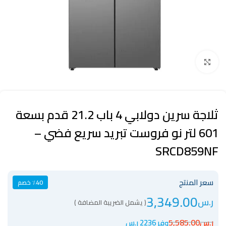
Click to enlarge
ثلاجة سرين دولابي 4 باب 21.2 قدم بسعة
601 لتر نو فروست تبريد سريع فضي –
SRCD859NF
سعر المنتج
٪40 خصم
3,349.00
ر.س
( يشمل الضريبة المضافة )
ر.س
5,585.00
وفر 2236 ر.س