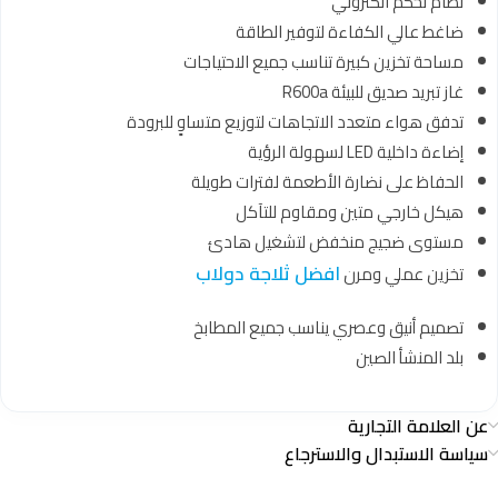
نظام تحكم الكتروني
ضاغط عالي الكفاءة لتوفير الطاقة
مساحة تخزين كبيرة تناسب جميع الاحتياجات
غاز تبريد صديق للبيئة R600a
تدفق هواء متعدد الاتجاهات لتوزيع متساوٍ للبرودة
إضاءة داخلية LED لسهولة الرؤية
الحفاظ على نضارة الأطعمة لفترات طويلة
هيكل خارجي متين ومقاوم للتآكل
مستوى ضجيج منخفض لتشغيل هادئ
افضل ثلاجة دولاب
تخزين عملي ومرن
تصميم أنيق وعصري يناسب جميع المطابخ
بلد المنشأ الصين
عن العلامة التجارية
سياسة الاستبدال والاسترجاع