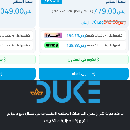
سعر المنتج
سعر المنتج
٪18 خصم
,049.00
779.00
ر.س
ر.س
( يشمل الضريبة المضافة )
ر.س
949.00
وفر 170 ر.س
ر.س
194.75
قسّمها على 4 دفعات بقيمة
قسّمها على 4 دفعات بقيمة
ر.س
129.83
قسّمها على 6 دفعات بقيمة
قسّمها على 6 دفعات بقيمة
متوفر في المخزون
مت
إضافة إلى السلة
إض
شركة دوك هي إحدي الشركات الوطنية المتطورة في مجال بيع وتوزيع
الأجهزة المنزلية والتكييف .