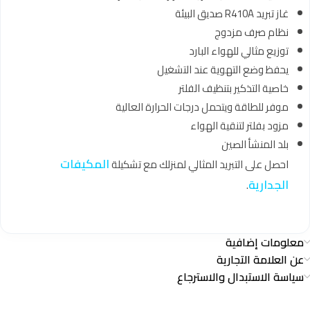
غاز تبريد R410A صديق البيئة
نظام صرف مزدوج
توزيع مثالي للهواء البارد
يحفظ وضع التهوية عند التشغيل
خاصية التذكير بتنظيف الفلتر
موفر للطاقة ويتحمل درجات الحرارة العالية
مزود بفلتر لتنقية الهواء
بلد المنشأ الصين
المكيفات
احصل على التبريد المثالي لمنزلك مع تشكيلة
الجدارية
.
معلومات إضافية
عن العلامة التجارية
سياسة الاستبدال والاسترجاع