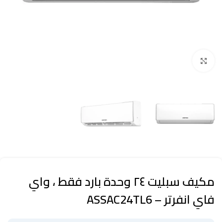
Click to enlarge
مكيف سبليت ٢٤ وحدة بارد فقط ، واي
فاي انفرتر – ASSAC24TL6