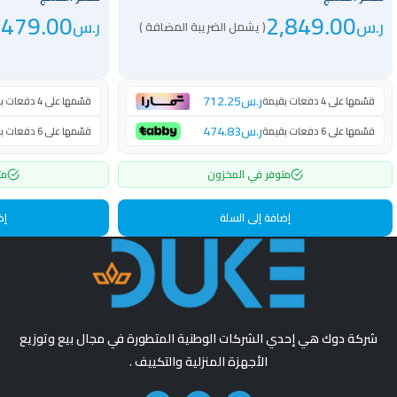
,479.00
2,849.00
ر.س
ر.س
( يشمل الضريبة المضافة )
ر.س
712.25
قسّمها على 4 دفعات بقيمة
قسّمها على 4 دفعات بقيمة
ر.س
474.83
قسّمها على 6 دفعات بقيمة
قسّمها على 6 دفعات بقيمة
متوفر في المخزون
مت
إضافة إلى السلة
إض
شركة دوك هي إحدي الشركات الوطنية المتطورة في مجال بيع وتوزيع
الأجهزة المنزلية والتكييف .