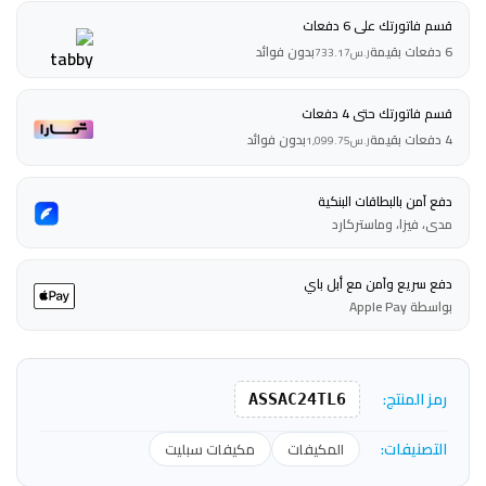
قسم فاتورتك على 6 دفعات
6 دفعات بقيمة
بدون فوائد
ر.س
733.17
قسم فاتورتك حتى 4 دفعات
4 دفعات بقيمة
بدون فوائد
ر.س
1,099.75
دفع آمن بالبطاقات البنكية
مدى، فيزا، وماستركارد
دفع سريع وآمن مع أبل باي
بواسطة Apple Pay
رمز المنتج:
ASSAC24TL6
التصنيفات:
المكيفات
مكيفات سبليت