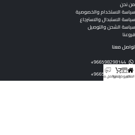
من نحن
سياسة الاستخدام والخصوصية
سياسة الاستبدال والاسترجاع
سياسة الشحن والتوصيل
فروعنا
تواصل معنا
966598298144+
966598298144+
المتجر
العروض
العربة
تواصل معنا
info@dukeksa.com
رقم السجل التجاري