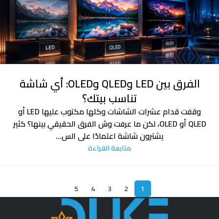
الفرق بين LED وQLED وOLED: أي شاشة
تناسب بيتك؟
وقفت قدام عشرات الشاشات وكلها مكتوب عليها LED أو
QLED أو OLED، لكن ما عرفت وش الفرق الحقيقي بينها؟ كثير
يشترون شاشة اعتمادًا على الس...
متابعة القراءة
5
4
3
2
1