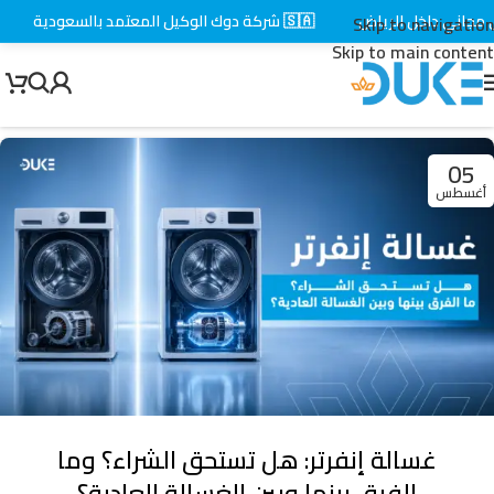
داخل الرياض
🇸🇦 شركة دوك الوكيل المعتمد بالسعودية
⚡ توص
Skip to navigation
Skip to main content
05
أغسطس
غسالة إنفرتر: هل تستحق الشراء؟ وما
الفرق بينها وبين الغسالة العادية؟