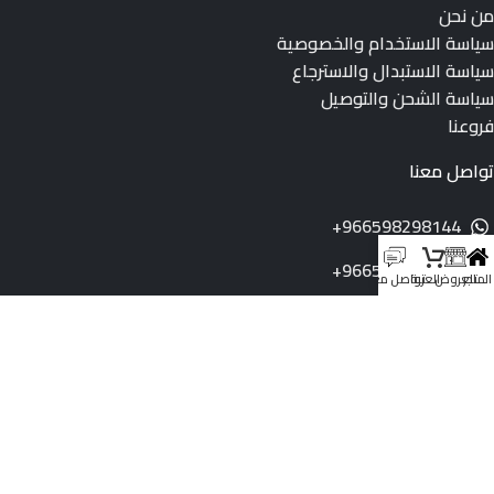
من نحن
سياسة الاستخدام والخصوصية
سياسة الاستبدال والاسترجاع
سياسة الشحن والتوصيل
فروعنا
تواصل معنا
966598298144+
966598298144+
المتجر
العروض
العربة
تواصل معنا
info@dukeksa.com
رقم السجل التجاري