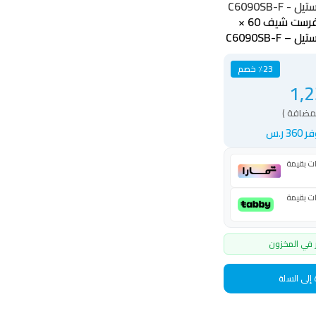
فرن غاز 5 عيون فرست شيف 60 ×
٪23 خصم
1,2
لمضافة )
 360 ر.س
 في المخزون
إلى السلة