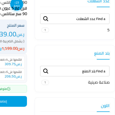
عدد الشعلات
٪23
خصم
90 سم ستانلس ستيل – C6090SB-F
سعر المنتج
5
1
39.00
ر.س
( يشمل الضريبة ا
ر.س
1,599.00
وفر
بلد الصنع
قسّمها على 4 دفعات بقيمة
ر.س
309.75
قسّمها على 6 دفعات بقيمة
ر.س
206.50
صناعة صينية
1
متوفر
إضافة 
اللون