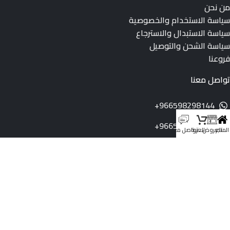
من نحن
سياسة الاستخدام والخصوصية
سياسة الاستبدال والاسترجاع
سياسة الشحن والتوصيل
فروعنا
تواصل معنا
966598298144+
966598298144+
المتجر
العروض
العربة
تواصل معنا
info@dukeksa.com
رقم السجل التجاري